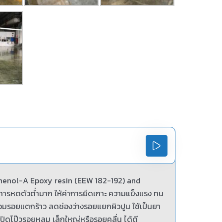
sphenol-A Epoxy resin (EEW 182-192) and
ารหดตัวต่ำมาก ให้ค่าการยึดเกาะ ความแข็งแรง ทน
มรอยแตกร้าว ลดช่องว่างรอยแยกผิวปูน ใช้เป็นยา
ปิดโป๊วรอยหลุม เล็กใหญ่หรือรอยคลื่น ได้ดี