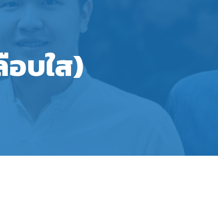
ือบใส)