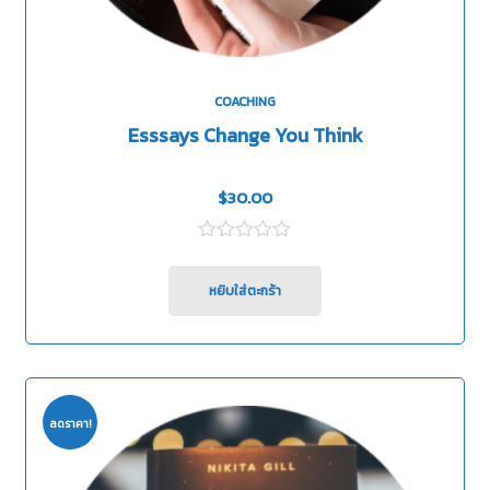
COACHING
Esssays Change You Think
$
30.00
0
out
of
หยิบใส่ตะกร้า
5
ลดราคา!