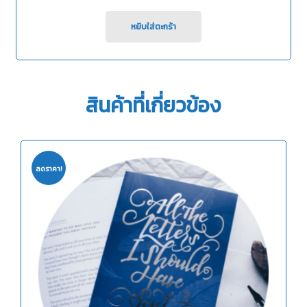
0
out
of
หยิบใส่ตะกร้า
5
สินค้าที่เกี่ยวข้อง
ลดราคา!