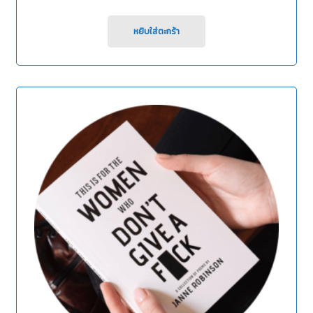
0
out
of
หยิบใส่ตะกร้า
5