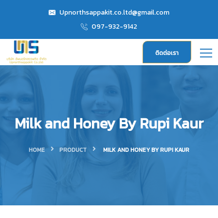
Upnorthsappakit.co.ltd@gmail.com
097-932-9142
ติดต่อเรา
Milk and Honey By Rupi Kaur
HOME
PRODUCT
MILK AND HONEY BY RUPI KAUR