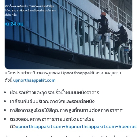
บริการโรยตัวทาสีอาคารสูงของ Upnorthsappakit ครอบคลุมงาน
ดังนี้:
upnorthsappakit.com
ซ่อมรอยร้าวและอุดรอยรั่วน้ำฝนบนผนังอาคาร
เคลือบกันซึมบริเวณดาดฟ้าและรอยต่อผนัง
ทาสีอาคารสูงโดยใช้สีคุณภาพสูงที่ทนทานต่อสภาพอากาศ
ตรวจสอบสภาพอาคารภายนอกโดยช่างโรย
ตัว
upnorthsappakit.com+6upnorthsappakit.com+6peera